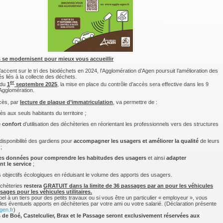
 se modernisent pour mieux vous accueillir
’accent sur le tri des biodéchets en 2024, l’Agglomération d’Agen poursuit l’amélioration des
 liés à la collecte des déchets.
er
 du
1
septembre 2025
, la mise en place du contrôle d’accès sera effective dans les 9
’Agglomération.
cès, par
lecture de plaque d’immatriculation
, va permettre de :
cès aux seuls habitants du territoire ;
e confort
d’utilisation des déchèteries en réorientant les professionnels vers des structures
a disponibilité des gardiens pour
accompagner les usagers et améliorer la qualité
de leurs
;
des données pour comprendre les habitudes des usagers
et ainsi
adapter
nt le service
;
s objectifs écologiques en réduisant le volume des apports des usagers.
échèteries
restera
GRATUIT dans la limite de 36 passages par an pour les véhicules
sages pour les véhicules utilitaires.
pel à un tiers pour des petits travaux ou si vous être un particulier « employeur », vous
les éventuels apports en déchèteries par votre ami ou votre salarié. (Déclaration présente
gen.fr
)
 de Boé, Castelculier, Brax et le Passage seront exclusivement réservées aux