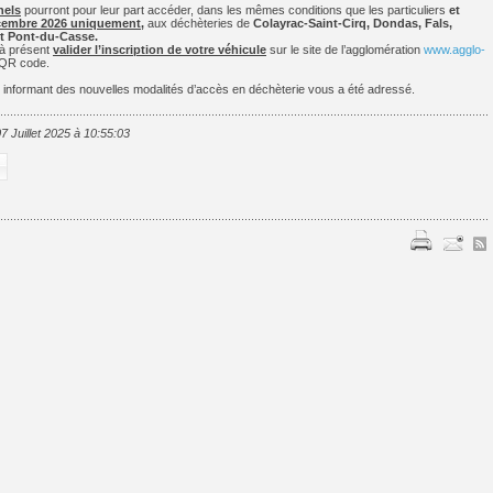
nels
pourront pour leur part accéder, dans les mêmes conditions que les particuliers
et
cembre 2026 uniquement,
aux déchèteries de
Colayrac-Saint-Cirq, Dondas, Fals,
t Pont-du-Casse.
à présent
valider l’inscription de votre véhicule
sur le site de l’agglomération
www.agglo-
 QR code.
 informant des nouvelles modalités d’accès en déchèterie vous a été adressé.
07 Juillet 2025 à 10:55:03