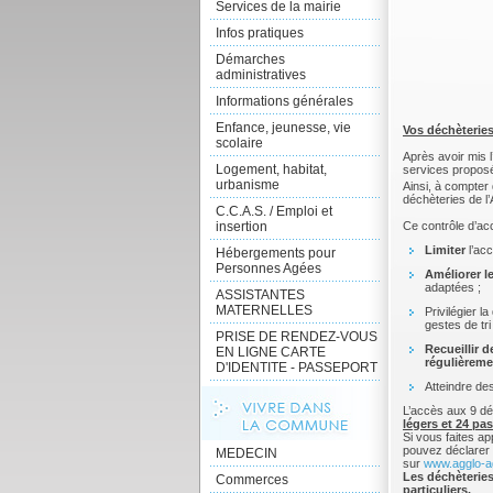
Services de la mairie
Infos pratiques
Démarches
administratives
Informations générales
Enfance, jeunesse, vie
Vos déchèteries
scolaire
Après avoir mis l
Logement, habitat,
services proposés
urbanisme
Ainsi, à compter
déchèteries de l
C.C.A.S. / Emploi et
Ce contrôle d’ac
insertion
Limiter
l’ac
Hébergements pour
Personnes Agées
Améliorer l
adaptées ;
ASSISTANTES
MATERNELLES
Privilégier l
gestes de tri 
PRISE DE RENDEZ-VOUS
Recueillir 
EN LIGNE CARTE
régulièreme
D'IDENTITE - PASSEPORT
Atteindre de
L’accès aux 9 d
légers et 24 pas
Si vous faites ap
pouvez déclarer 
MEDECIN
sur
www.agglo-a
Les déchèteries
Commerces
particuliers.