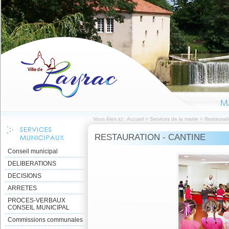
Vous êtes ici :
Accueil
>
Services de la mairie
>
Restaurati
RESTAURATION - CANTINE
Conseil municipal
DELIBERATIONS
DECISIONS
ARRETES
PROCES-VERBAUX
CONSEIL MUNICIPAL
Commissions communales