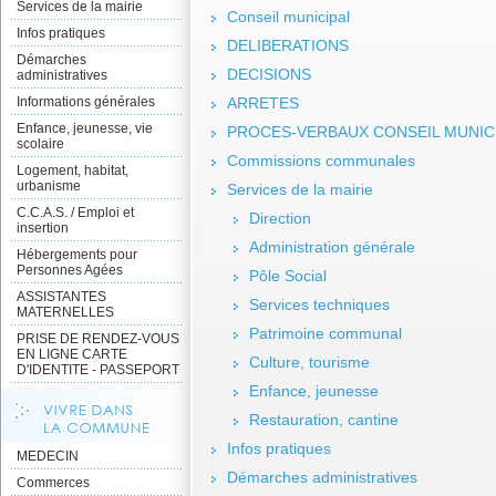
Services de la mairie
Conseil municipal
Infos pratiques
DELIBERATIONS
Démarches
DECISIONS
administratives
Informations générales
ARRETES
Enfance, jeunesse, vie
PROCES-VERBAUX CONSEIL MUNIC
scolaire
Commissions communales
Logement, habitat,
urbanisme
Services de la mairie
C.C.A.S. / Emploi et
Direction
insertion
Administration générale
Hébergements pour
Personnes Agées
Pôle Social
ASSISTANTES
Services techniques
MATERNELLES
Patrimoine communal
PRISE DE RENDEZ-VOUS
EN LIGNE CARTE
Culture, tourisme
D'IDENTITE - PASSEPORT
Enfance, jeunesse
Restauration, cantine
Infos pratiques
MEDECIN
Démarches administratives
Commerces