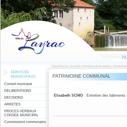
Vous êtes ici :
Accueil
>
Services de la mairie
>
Patrimoin
PATRIMOINE COMMUNAL
Conseil municipal
DELIBERATIONS
Elisabeth SCHIO
: Entretien des bâtimen
DECISIONS
ARRETES
PROCES-VERBAUX
CONSEIL MUNICIPAL
Commissions communales