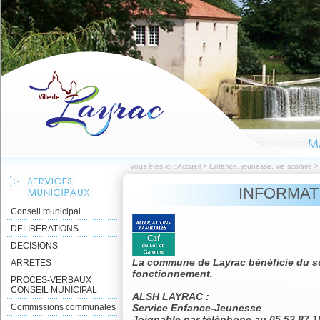
Vous êtes ici :
Accueil
>
Enfance, jeunesse, vie scolaire
INFORMAT
Conseil municipal
DELIBERATIONS
DECISIONS
La commune de Layrac bénéficie du s
ARRETES
fonctionnement.
PROCES-VERBAUX
CONSEIL MUNICIPAL
ALSH LAYRAC :
Commissions communales
Service Enfance-Jeunesse
Joignable par téléphone au 05.53.87.1