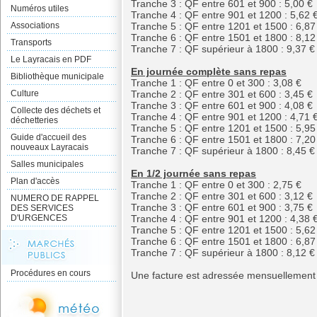
Tranche 3 : QF entre 601 et 900 : 5,00 €
Numéros utiles
Tranche 4 : QF entre 901 et 1200 : 5,62 
Associations
Tranche 5 : QF entre 1201 et 1500 : 6,87
Tranche 6 : QF entre 1501 et 1800 : 8,12
Transports
Tranche 7 : QF supérieur à 1800 : 9,37 €
Le Layracais en PDF
En journée complète sans repas
Bibliothèque municipale
Tranche 1 : QF entre 0 et 300 : 3,08 €
Culture
Tranche 2 : QF entre 301 et 600 : 3,45 €
Tranche 3 : QF entre 601 et 900 : 4,08 €
Collecte des déchets et
Tranche 4 : QF entre 901 et 1200 : 4,71 
déchetteries
Tranche 5 : QF entre 1201 et 1500 : 5,95
Guide d'accueil des
Tranche 6 : QF entre 1501 et 1800 : 7,20
nouveaux Layracais
Tranche 7 : QF supérieur à 1800 : 8,45 €
Salles municipales
En 1/2 journée sans repas
Plan d'accès
Tranche 1 : QF entre 0 et 300 : 2,75 €
Tranche 2 : QF entre 301 et 600 : 3,12 €
NUMERO DE RAPPEL
Tranche 3 : QF entre 601 et 900 : 3,75 €
DES SERVICES
D'URGENCES
Tranche 4 : QF entre 901 et 1200 : 4,38 
Tranche 5 : QF entre 1201 et 1500 : 5,62
Tranche 6 : QF entre 1501 et 1800 : 6,87
Tranche 7 : QF supérieur à 1800 : 8,12 €
Procédures en cours
Une facture est adressée mensuellement 