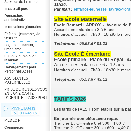
Services de la mairie
11h30.
Infos pratiques
Par mail :
enfance-jeunesse_layrac@oran
Démarches
Site École Maternelle
administratives
Ecole Bernard LARROY - Avenue de B
Informations générales
Accueil des enfants de 3 à 6 ans
Enfance, jeunesse, vie
Horaires d'accueil
: 7h30 - 18h30 le mercr
scolaire
Téléphone : 05.53.67.01.38
Logement, habitat,
urbanisme
Site École Élémentaire
C.C.A.S. / Emploi et
Ecole primaire - Place du Royal -
insertion
Accueil des enfants de 6 à 12 ans
Hébergements pour
Horaires d'accueil
: 7h30 - 18h30 le mercr
Personnes Agées
ASSISTANTES
Téléphone : 05.53.87.43.12
MATERNELLES
PRISE DE RENDEZ-VOUS
EN LIGNE CARTE
D'IDENTITE - PASSEPORT
TARIFS 2026
Les tarifs de l'ALSH sont établis sur la b
En journée complète avec repas
MEDECIN
Tranche 1 : QF entre 0 et 300 : 4,00 €
Commerces
Tranche 2 : QF entre 301 et 600 : 4,40 €