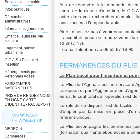
Services de la mairie
Afin de répondre à la demande de mai
Infos pratiques
cadre de la clause d'insertion, le C.C.A
aider dans vos recherches d'emploi, fa
Démarches
administratives
ainsi l'accès à l'emploi durable.
Informations générales
Alors, n'hésitez pas à venir nous contact
Enfance, jeunesse, vie
- accueil et prise de rendez-vous du
scolaire
13h30 à 17h
Logement, habitat,
- ou par téléphone au 05 53 87 19 90
urbanisme
C.C.A.S. / Emploi et
PERMANENCES DU PLIE 
insertion
Hébergements pour
Le Plan Local pour l’Insertion et pour
Personnes Agées
ASSISTANTES
Le Plie de l’Agenais est un service d’A
MATERNELLES
Européen et par l’Agglomération d’Agen
PRISE DE RENDEZ-VOUS
euros, le coût total de l'opération est de
EN LIGNE CARTE
D'IDENTITE - PASSEPORT
Le rôle de ce dispositif est de faciliter
d’emploi par la mise en place d’un 
référent unique.
Le Plie accompagne les personnes jusq
MEDECIN
(formation qualifiante et/ou accès à un e
Commerces