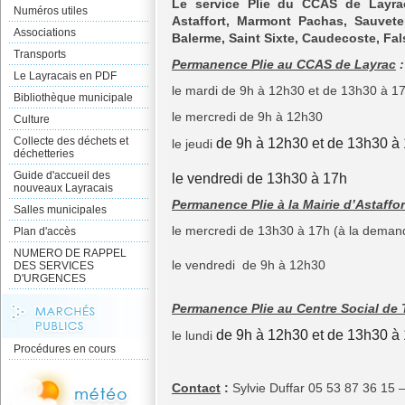
Le service Plie du CCAS de Layr
Numéros utiles
Astaffort, Marmont Pachas, Sauvete
Associations
Balerme, Saint Sixte, Caudecoste, Fal
Transports
Permanence Plie au CCAS de Layrac
:
Le Layracais en PDF
le mardi de 9h à 12h30 et de 13h30 à 1
Bibliothèque municipale
le mercredi de 9h à 12h30
Culture
Collecte des déchets et
de 9h à 12h30 et de 13h30 à
le jeudi
déchetteries
Guide d'accueil des
le vendredi de 13h30 à 17h
nouveaux Layracais
Permanence Plie à la Mairie d’Astaffor
Salles municipales
le mercredi de 13h30 à 17h (à la deman
Plan d'accès
NUMERO DE RAPPEL
le vendredi de 9h à 12h30
DES SERVICES
D'URGENCES
Permanence Plie au Centre Social de 
de 9h à 12h30 et de 13h30 à
le lundi
Procédures en cours
Contact
:
Sylvie Duffar 05 53 87 36 15 –