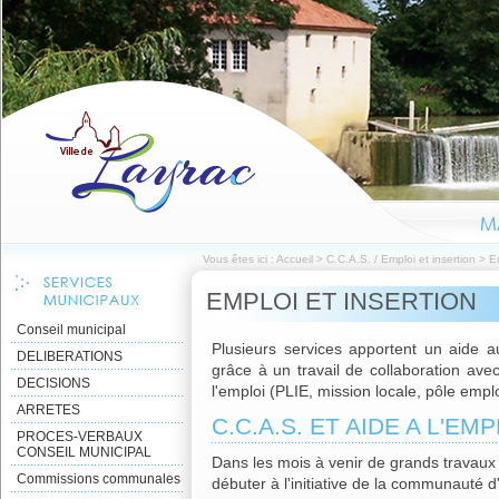
Vous êtes ici :
Accueil
>
C.C.A.S. / Emploi et insertion
>
Em
EMPLOI ET INSERTION
Conseil municipal
Plusieurs services apportent un aide a
DELIBERATIONS
grâce à un travail de collaboration ave
DECISIONS
l'emploi (PLIE, mission locale, pôle emplo
ARRETES
C.C.A.S. ET AIDE A L'EMP
PROCES-VERBAUX
CONSEIL MUNICIPAL
Dans les mois à venir de grands travau
Commissions communales
débuter à l'initiative de la communauté 