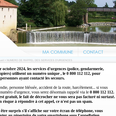
eil
>
NUMERO DE RAPPEL DES SERVICES D'URGENCES
r octobre 2024, les services d'urgences (police, gendarmerie,
iers) utilisent un numéro unique , le 0 800 112 112, pour
 personnes ayant contacté les secours.
Information canicule
ndie, personne bléssée, accident de la route, harcèlement... si vous
 numéro d'urgence, vous serez désormais rappelé via le
0 800 112 112.
t gratuit, le fait de décrocher ne vous sera pas facturé ni surtaxé.
n risque à répondre à cet appel, ce n'est pas un spam.
être surpris s'il s'affiche sur votre écran de téléphone, vous
uter au répertoire de votre smartphone sous l'appellation