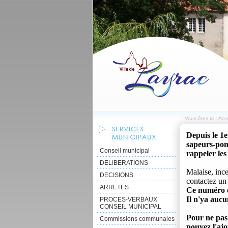
Vous êtes ici :
Accu
Depuis le 1e
sapeurs-pomp
Conseil municipal
rappeler les
DELIBERATIONS
Malaise, ince
DECISIONS
contactez un
ARRETES
Ce numéro es
Il n'ya aucu
PROCES-VERBAUX
CONSEIL MUNICIPAL
Pour ne pas 
Commissions communales
pouvez l'ajo