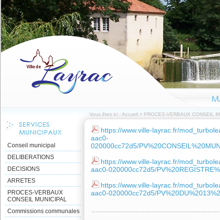
Vous êtes ici :
Accueil
>
PROCES-VERBAUX CONSEIL M
https://www.ville-layrac.fr/mod_turbo
aac0-
Conseil municipal
020000cc72d5/PV%20CONSEIL%20MUN
DELIBERATIONS
https://www.ville-layrac.fr/mod_turbo
DECISIONS
aac0-020000cc72d5/PV%20REGISTRE
ARRETES
https://www.ville-layrac.fr/mod_turbo
PROCES-VERBAUX
aac0-020000cc72d5/PV%20DU%2013%
CONSEIL MUNICIPAL
Commissions communales