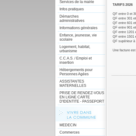
Services de la mairie
TARIFS 2026
Infos pratiques
QF entre 0 et 30
Démarches
QF entre 301 et
administratives
QF entre 601 et
QF entre 901 et
Informations générales
QF entre 1201 e
Enfance, jeunesse, vie
QF entre 1501 e
scolaire
QF supérieur à 
Logement, habitat,
Une facture est
urbanisme
C.C.A.S. / Emploi et
insertion
Hébergements pour
Personnes Agées
ASSISTANTES
MATERNELLES
PRISE DE RENDEZ-VOUS
EN LIGNE CARTE
D'IDENTITE - PASSEPORT
MEDECIN
Commerces