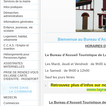
Services de la mairie
Infos pratiques
Démarches
administratives
Informations générales
Enfance, jeunesse, vie
scolaire
Logement, habitat,
Bienvenue au Bureau d’Acc
urbanisme
C.C.A.S. / Emploi et
HORAIRES 
insertion
Hébergements pour
Le Bureau d’Accueil Touristique de L
Personnes Agées
ASSISTANTES
Les Mardi, Jeudi et Vendredi : de 9h00
MATERNELLES
Le Samedi : de 9h00 à 12h00
PRISE DE RENDEZ-VOUS
EN LIGNE CARTE
Sauf les jours fériés
D'IDENTITE - PASSEPORT
Retrouvez
plus d’infos sur no
www.layra
MEDECIN
Le Bureau d’Accueil Touristique d
Commerces