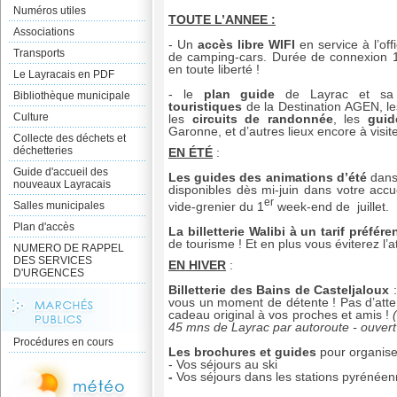
Numéros utiles
TOUTE L’ANNEE :
Associations
- Un
accès libre WIFI
en service à l’off
Transports
de camping-cars. Durée de connexion 1h
en toute liberté !
Le Layracais en PDF
- le
plan guide
de Layrac et s
Bibliothèque municipale
touristiques
de la Destination AGEN, l
Culture
les
circuits de randonnée
, les
guid
Garonne, et d’autres lieux encore à visit
Collecte des déchets et
déchetteries
EN ÉTÉ
:
Guide d'accueil des
Les guides des animations d’été
dans
nouveaux Layracais
disponibles dès mi-juin dans votre accu
er
vide-grenier du 1
week-end de juillet.
Salles municipales
Plan d'accès
La billetterie Walibi
à un tarif préfére
de tourisme ! Et en plus vous éviterez l’a
NUMERO DE RAPPEL
DES SERVICES
EN HIVER
:
D'URGENCES
Billetterie des Bains de Casteljaloux
vous un moment de détente ! Pas d’atten
cadeau original à vos proches et amis !
45 mns de Layrac par autoroute - ouvert
Procédures en cours
Les brochures et guides
pour organiser
- Vos séjours au ski
-
Vos séjours dans les stations pyrénéen