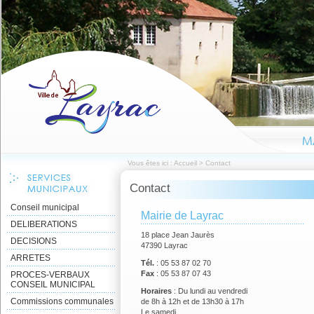
Vous êtes ici :
Accueil
>
Contact
Contact
Conseil municipal
Mairie de Layrac
DELIBERATIONS
18 place Jean Jaurès
DECISIONS
47390 Layrac
ARRETES
Tél.
: 05 53 87 02 70
Fax
: 05 53 87 07 43
PROCES-VERBAUX
CONSEIL MUNICIPAL
Horaires
: Du lundi au vendredi
Commissions communales
de 8h à 12h et de 13h30 à 17h
Le samedi