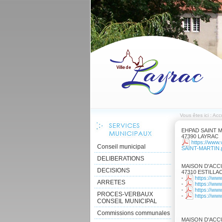
Vous êtes ici :
Accu
EHPAD SAINT 
47390 LAYRAC
https://www
Conseil municipal
SAINT-MARTIN.
DELIBERATIONS
MAISON D'ACC
DECISIONS
47310 ESTILLA
-
https://www
ARRETES
-
https://www
-
https://www
PROCES-VERBAUX
-
https://www
CONSEIL MUNICIPAL
Commissions communales
MAISON D'ACCU