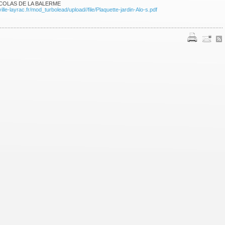
ICOLAS DE LA BALERME
ille-layrac.fr/mod_turbolead/upload//file/Plaquette-jardin-Alo-s.pdf