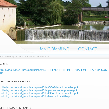
eil
>
Hébergements pour Personnes Agées
MARTIN
.ville-layrac.fr/mod_turbolead/upload//file/13-PLAQUETTE-INFORMATION-EHPAD-MAISON-
pdf
Information canicul
UEIL LES HIRONDELLES
C
.ville-layrac.fr/mod_turbolead/upload//file/CCAS-les-hirondelles.pdf
.ville-layrac.fr/mod_turbolead/upload//file/plaquette-temporaire.pdf
.ville-layrac.fr/mod_turbolead/upload//file/CCAS-les-hirondelles.pdf
.ville-layrac.fr/mod_turbolead/upload//file/hirondelles-2014.pdf
EIL LES JARDIN D'ALOIS