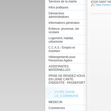
Services de la mairie
47220 SAINT N
https://www.v
Infos pratiques
Démarches
administratives
Informations générales
Enfance, jeunesse, vie
scolaire
Logement, habitat,
urbanisme
C.C.A.S. / Emploi et
insertion
Hébergements pour
Personnes Agées
ASSISTANTES
MATERNELLES
PRISE DE RENDEZ-VOUS
EN LIGNE CARTE
D'IDENTITE - PASSEPORT
MEDECIN
Commerces