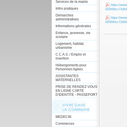
Services de la mairie
https://www
Infos pratiques
020000cc72d
Démarches
https://www
administratives
020000cc72d5
Informations générales
Enfance, jeunesse, vie
scolaire
Logement, habitat,
urbanisme
C.C.A.S. / Emploi et
insertion
Hébergements pour
Personnes Agées
ASSISTANTES
MATERNELLES
PRISE DE RENDEZ-VOUS
EN LIGNE CARTE
D'IDENTITE - PASSEPORT
MEDECIN
Commerces