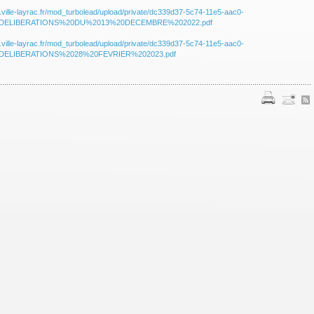
.ville-layrac.fr/mod_turbolead/upload/private/dc339d37-5c74-11e5-aac0-
5/DELIBERATIONS%20DU%2013%20DECEMBRE%202022.pdf
.ville-layrac.fr/mod_turbolead/upload/private/dc339d37-5c74-11e5-aac0-
/DELIBERATIONS%2028%20FEVRIER%202023.pdf