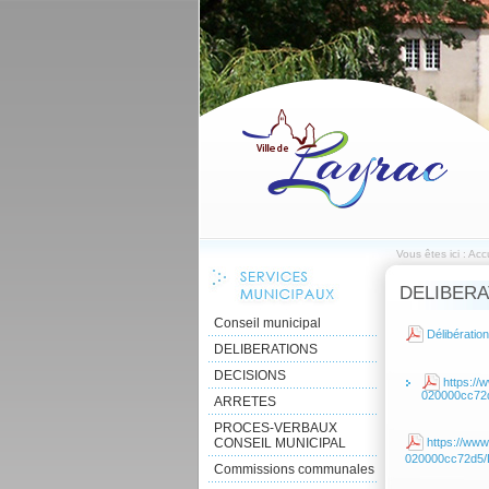
Vous êtes ici :
Accu
DELIBERA
Conseil municipal
Délibératio
DELIBERATIONS
DECISIONS
https://
020000cc7
ARRETES
PROCES-VERBAUX
CONSEIL MUNICIPAL
https://www
020000cc72d
Commissions communales