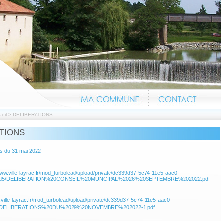
eil
>
DELIBERATIONS
TIONS
Information canicule n'h
ns du 31 mai 2022
www.ville-layrac.fr/mod_turbolead/upload/private/dc339d37-5c74-11e5-aac0-
2d5/DELIBERATION%20CONSEIL%20MUNCIPAL%2026%20SEPTEMBRE%202022.pdf
.ville-layrac.fr/mod_turbolead/upload/private/dc339d37-5c74-11e5-aac0-
5/DELIBERATIONS%20DU%2029%20NOVEMBRE%202022-1.pdf