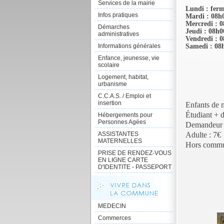
Services de la mairie
Lu
ndi : fer
Infos pratiques
Mardi : 08h
Mercredi : 
Démarches
Jeudi :
08h0
administratives
Vendredi :
0
Informations générales
Samedi : 08
Enfance, jeunesse, vie
scolaire
Logement, habitat,
urbanisme
C.C.A.S. / Emploi et
insertion
Enfants de m
Étudiant + d
Hébergements pour
Personnes Agées
Demandeur d
ASSISTANTES
Adulte : 7€
MATERNELLES
Hors commun
PRISE DE RENDEZ-VOUS
EN LIGNE CARTE
D'IDENTITE - PASSEPORT
MEDECIN
Commerces