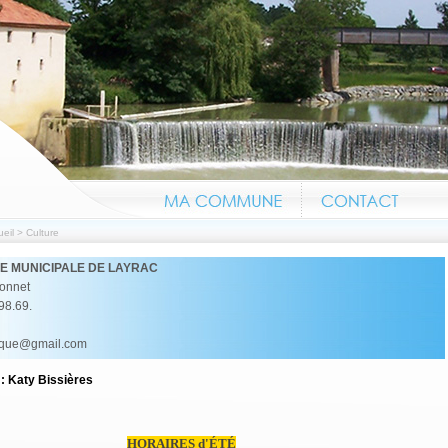
eil
>
Culture
E MUNICIPALE DE LAYRAC
onnet
.98.69.
Information canicule n'hési
heque@gmail.com
: Katy Bissières
HORAIRES d'ÉTÉ