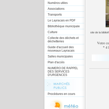
Numéros utiles
Associations
Transports
Le Layracais en PDF
Bibliothèque municipale
Culture
site de la biblio
Collecte des déchets et
déchetteries
V
otre c
Guide d'accueil des
* 4 li
nouveaux Layracais
Salles municipales
Plan d'accès
NUMERO DE RAPPEL
DES SERVICES
D'URGENCES
Procédures en cours