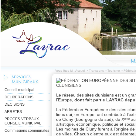
Vous êtes ici :
Accueil
>
Transports
>
Tourisme
>
Fédérati
Conseil municipal
Le réseau des sites clunisiens est un gran
DELIBERATIONS
l’Europe,
dont fait partie LAYRAC depu
DECISIONS
La Fédération Européenne des sites cluni
ARRETES
lieux qui, en Europe, ont contribué à l’e
PROCES-VERBAUX
de Cluny (Bourgogne du sud), du Xᵉᵐᵉ au X
CONSEIL MUNICIPAL
artistique, économique, politique et social
Les moines de Cluny furent à l’origine d
Commissions communales
de villes. Chacun d’entre eux est détenteu