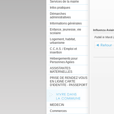
Services de la mairie
Infos pratiques
Démarches
administratives
Informations générales
Enfance, jeunesse, vie
Influenza Aviai
scolaire
Publié le Mardi
Logement, habitat,
urbanisme
C.C.A.S. / Emploi et
insertion
Hébergements pour
Personnes Agées
ASSISTANTES
MATERNELLES
PRISE DE RENDEZ-VOUS
EN LIGNE CARTE
D'IDENTITE - PASSEPORT
MEDECIN
Commerces