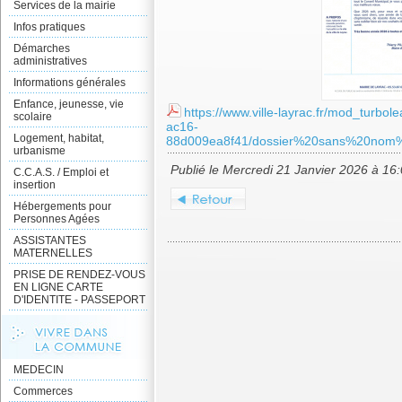
Services de la mairie
Infos pratiques
Démarches
administratives
Informations générales
Enfance, jeunesse, vie
https://www.ville-layrac.fr/mod_turbo
scolaire
ac16-
Logement, habitat,
88d009ea8f41/dossier%20sans%20no
urbanisme
Publié le Mercredi 21 Janvier 2026 à 16
C.C.A.S. / Emploi et
insertion
Hébergements pour
Personnes Agées
ASSISTANTES
MATERNELLES
PRISE DE RENDEZ-VOUS
EN LIGNE CARTE
D'IDENTITE - PASSEPORT
MEDECIN
Commerces